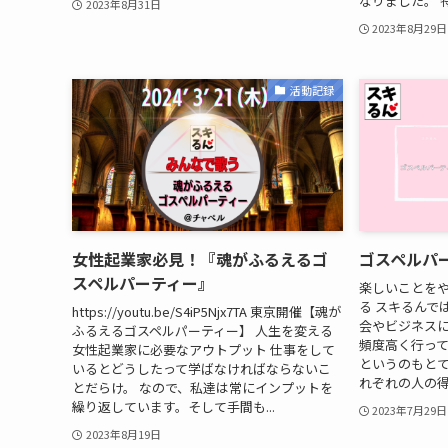
なりました。 特
2023年8月31日
2023年8月29日
活動記録
女性起業家必見！『魂がふるえるゴ
ゴスペルパ
スペルパーティー』
楽しいことをや
る スキるんで
https://youtu.be/S4iP5Njx7TA 東京開催【魂が
会やビジネス
ふるえるゴスペルパーティー】 人生を変える
頻度高く行って
女性起業家に必要なアウトプット 仕事をして
というのもとて
いるとどうしたって学ばなければならないこ
れぞれの人の得
とだらけ。 なので、私達は常にインプットを
繰り返しています。そして手間も...
2023年7月29日
2023年8月19日