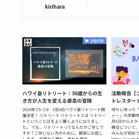
kirihara
活動記録
ハワイ島リトリート：50歳からの生
活動報告【
き方が人生を変える最高の冒険
トレスター
2024年7/5-7/8 3泊4日ハワイ島リトリート開
待ちに待った
催決定！ リトリート リトリートとは リトリー
ィー」の早期参
トということばをよく聞くようになりまし
月5日からスタ
た。 でも、リトリートってなんだかご存じで
機会について
すか？ご存じない方のために、簡単にお話し
みんなが初め
します。 日常から離れ、疲れた身体...
https://you