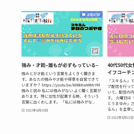
活動記録
強み・才能–誰もが必ずもっている–
40代50代
イフコーチ
強みとか才能という言葉をよくきく聞きま
す。あなたの強みや才能や得意を自覚できて
「スキるん」で
いますか？ https://youtu.be/606kKwWMcYM
ブ配信を行っ
強みと弱み 私には強みがない よく聞く言葉が
いて、配信の
あります。特に女性が起業する時、そういう
す。 火曜日は「
言葉に出くわします。 「私には強みがな...
とうまゆみ」
るん」を主宰して
2023年6月30日
2023年6月22日