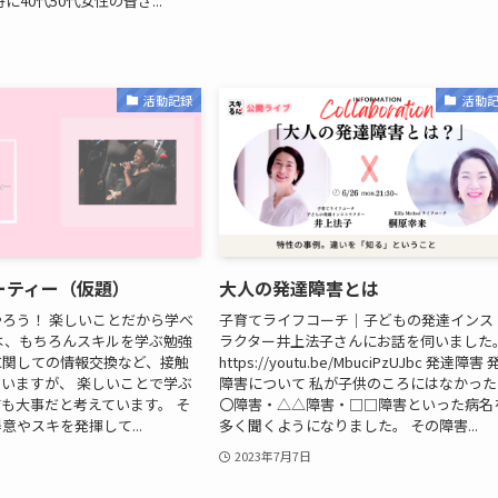
に40代50代女性の皆さ...
活動記録
活動
ーティー（仮題）
大人の発達障害とは
ろう！ 楽しいことだから学べ
子育てライフコーチ｜子どもの発達インス
は、もちろんスキルを学ぶ勉強
ラクター井上法子さんにお話を伺いました
に関しての情報交換など、接触
https://youtu.be/MbuciPzUJbc 発達障害
いますが、 楽しいことで学ぶ
障害について 私が子供のころにはなかった
も大事だと考えています。 そ
〇障害・△△障害・□□障害といった病名
意やスキを発揮して...
多く聞くようになりました。 その障害...
2023年7月7日