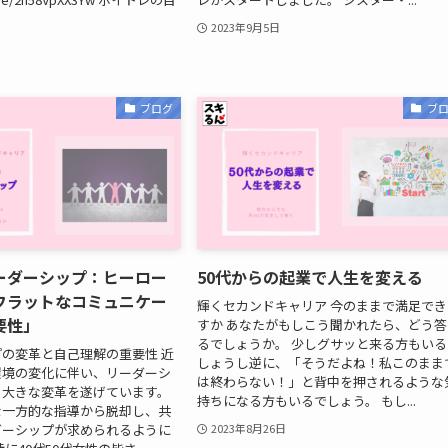
2023年9月5日
ブログ
ブ
ーダーシップ：ヒーロー
50代からの起業で人生を変える
フラットなコミュニケー
輝くセカンドキャリア 今のままで満足でき
要性」
すか あなたがもしこう聞かれたら、どう答
るでしょうか。 少しグサッと来る方もいる
の変革と自己理解の重要性 近
しょうし逆に、「そうだよね！私このまま
環境の変化に伴い、リーダーシ
は終わらない！」と背中を押されるような
も大きな変革を遂げています。
持ちになる方もいるでしょう。 もし...
な一方的な指導から脱却し、共
ダーシップが求められるように
2023年8月26日