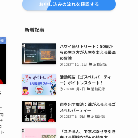
お申し込みの流れを確認する
新着記事
記録
ハワイ島リトリート：50歳か
らの生き方が人生を変える最高
の冒険
2023年10月2日
活動記録
活動報告【ゴスペルパーティ
ー】ボイトレスタート！
2023年9月7日
活動記録
ペ
声を出す魔法：魂がふるえるゴ
ご
スペルパーティー
間
2023年9月5日
活動記録
そ
で
「スキるん」で学ぶ幸せを引き
イト
寄せる明確な望みの持ち方