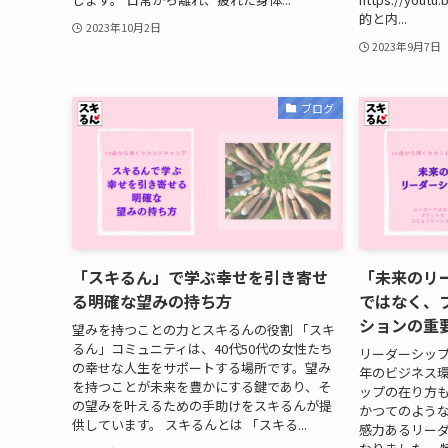
的と内...
2023年10月2日
2023年9月7日
ブログ
「スキるん」で学ぶ幸せを引き寄せ
「未来のリ
る明確な望みの持ち方
ではなく、
ションの重
望みを持つことの力とスキるんの役割 「スキ
るん」コミュニティは、40代50代の女性たち
リーダーシップ
の幸せな人生をサポートする場所です。望み
年のビジネス
を持つことが未来を豊かにする鍵であり、そ
ップの在り方
の望みを叶えるための手助けをスキるんが提
かつてのよう
供しています。 スキるんとは 「スキる...
感力あるリー