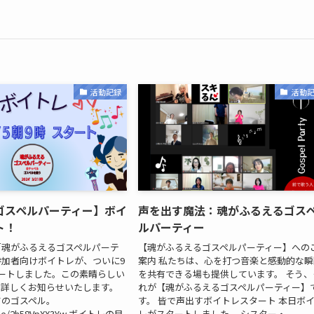
活動記録
活動
ゴスペルパーティー】ボイ
声を出す魔法：魂がふるえるゴス
ト！
ルパーティー
「魂がふるえるゴスペルパーテ
【魂がふるえるゴスペルパーティー】への
加者向けボイトレが、ついに9
案内 私たちは、心を打つ音楽と感動的な瞬
ートしました。この素晴らしい
を共有できる場も提供しています。 そう、
、詳しくお知らせいたします。
れが【魂がふるえるゴスペルパーティー】
てのゴスペル。
す。 皆で声出すボイトレスタート 本日ボ
tu.be/2h58VpXX3Yw ボイトレの目
レがスタートしました。 シスター・...