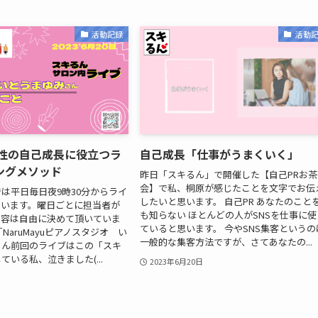
活動記録
活動
女性の自己成長に役立つラ
自己成長「仕事がうまくいく」
ングメソッド
昨日「スキるん」で開催した【自己PRお茶
会】で私、桐原が感じたことを文字でお伝
は平日毎日夜9時30分からライ
したいと思います。 自己PR あなたのこと
ています。曜日ごとに担当者が
も知らない ほとんどの人がSNSを仕事に使
内容は自由に決めて頂いていま
ていると思います。 今やSNS集客というの
NaruMayuピアノスタジオ い
一般的な集客方法ですが、さてあなたの...
さん前回のライブはこの「スキ
いる私、泣きました(...
2023年6月20日