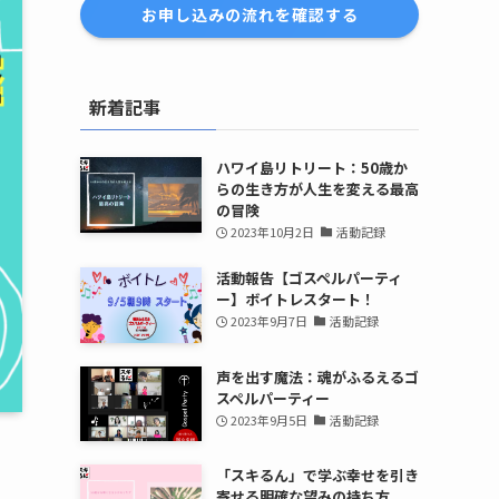
お申し込みの流れを確認する
新着記事
ハワイ島リトリート：50歳か
らの生き方が人生を変える最高
の冒険
2023年10月2日
活動記録
活動報告【ゴスペルパーティ
ー】ボイトレスタート！
2023年9月7日
活動記録
声を出す魔法：魂がふるえるゴ
スペルパーティー
2023年9月5日
活動記録
「スキるん」で学ぶ幸せを引き
寄せる明確な望みの持ち方